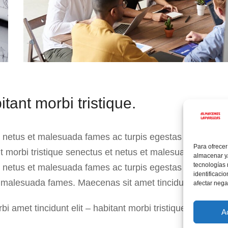
tant morbi tristique.
t netus et malesuada fames ac turpis egestas nulla
Para ofrecer
ant morbi tristique senectus et netus et malesuada fames.
almacenar y/
tecnologías
t netus et malesuada fames ac turpis egestas nulla
identificaci
et malesuada fames. Maecenas sit amet tincidunt elit.
afectar nega
i amet tincidunt elit – habitant morbi tristique senectus
A