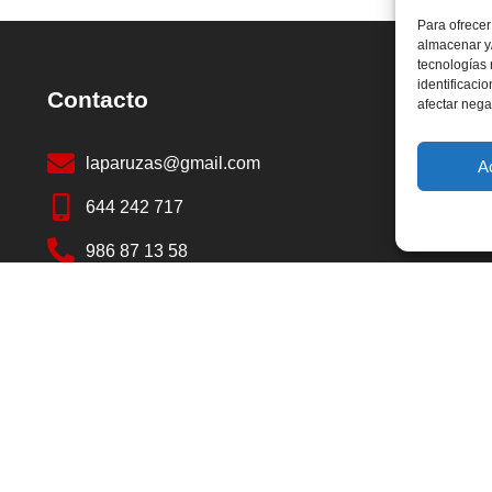
Para ofrecer
almacenar y/
tecnologías
identificaci
Contacto
afectar nega
laparuzas@gmail.com
A
644 242 717
986 87 13 58
Almacéns Laparuzas, PO-225, LUGAR, Aldea
Touceda, 47, 36157 ALBA
Esquío
Aviso legal
Polí
Accesibilidad