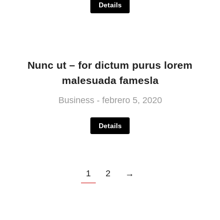
Details
Nunc ut – for dictum purus lorem
malesuada famesla
Business
febrero 5, 2020
Details
1
2
→